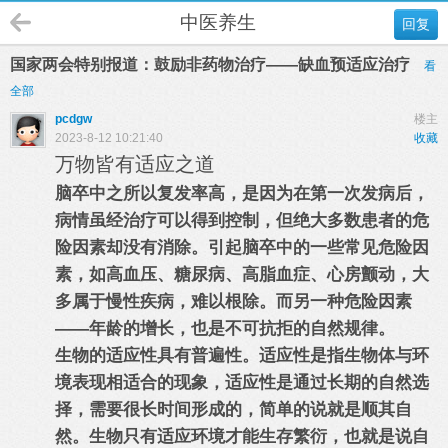
中医养生
回复
国家两会特别报道：鼓励非药物治疗——缺血预适应治疗
看
全部
pcdgw
楼主
2023-8-12 10:21:40
收藏
万物皆有适应之道
脑卒中之所以复发率高，是因为在第一次发病后，
病情虽经治疗可以得到控制，但绝大多数患者的危
险因素却没有消除。引起脑卒中的一些常见危险因
素，如高血压、糖尿病、高脂血症、心房颤动，大
多属于慢性疾病，难以根除。而另一种危险因素
——年龄的增长，也是不可抗拒的自然规律。
生物的适应性具有普遍性。适应性是指生物体与环
境表现相适合的现象，适应性是通过长期的自然选
择，需要很长时间形成的，简单的说就是顺其自
然。生物只有适应环境才能生存繁衍，也就是说自