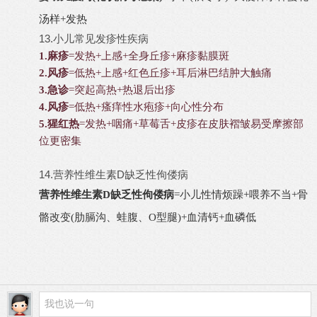
汤样+发热
13.小儿常见发疹性疾病
1.麻疹
=发热+上感+全身丘疹+麻疹黏膜斑
2.风疹
=低热+上感+红色丘疹+耳后淋巴结肿大触痛
3.急诊
=突起高热+热退后出疹
4.风疹
=低热+瘙痒性水疱疹+向心性分布
5.猩红热
=发热+咽痛+草莓舌+皮疹在皮肤褶皱易受摩擦部
位更密集
14.营养性维生素D缺乏性佝偻病
营养性维生素D缺乏性佝偻病
=小儿性情烦躁+喂养不当+骨
骼改变(肋膈沟、蛙腹、O型腿)+血清钙+血磷低