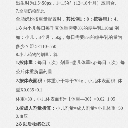
出生时为
1.5~50px
，1~1.5岁（12~18个月）应闭合.
7.全脂奶粉配比
全脂奶粉按重量配置时，
其比例1：
8；
按容积1：
4
。
1岁内小儿每日每千克体重需要8%的糖牛乳110ml 例
如：小儿，3个月，5kg，每日需要8%的糖牛乳的量为
多少？即 5×110=550
8.小儿药物的剂量计算
1.按体重：
每日（次）剂量=患儿体重kg×每日（次）每
公斤体重所需药量
2.按体表面积：
体重小于等于30kg，小儿体表面积=体
重X0.035+0.1
体重>30，小儿体表面积=【体重—30】×0.02+1.05
3.按成人剂量折算：
小儿剂量=成人剂量×小儿体重÷50
9.血压
2岁以后收缩公式