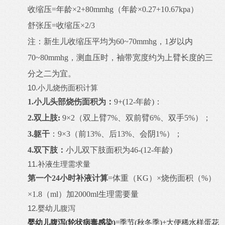
收缩压=年龄×2+80mmhg（年龄×0.27+10.67kpa）
舒张压=收缩压×2/3
注：新生儿收缩压平均为60~70mmhg，1岁以内
70~80mmhg，测血压时，袖带宽度约为上臂长度的三
分之二为宜。
10.小儿烧伤面积计算
1.小儿头部烧伤面积为：
9+(12-年龄)：
2.双上肢:
9×2（双上臂7%、双前臂6%、双手5%）；
3.躯干
：9×3（前13%、后13%、会阴1%）；
4.双下肢：
小儿双下肢面积为46-(12-年龄)
11.补液生理需求量
第一个24小时补液计算
=体重（KG）×烧伤面积（%）
×1.8（ml）加2000ml生理需要量
12.婴幼儿腹泻
婴幼儿腹泻(轮状病毒感染)
=季节(秋冬季)+大便稀水样蛋花