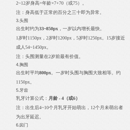
2~12岁身高=年龄×7+70（或75）。
注：身高低于正常的百分之三十即为异常。
3.头围
出生时约为
33~850px
，一岁以内增长最快。
1岁时1150px，2岁时1200px，5岁时1250px。15岁接近
成人54~1450px。
注：头围测量在2岁前最有价值。
4.胸围
出生时平均
800px
。一岁时头围与胸围大致相等。约
1150px。
5.牙齿
乳牙计算公式：
月龄 - 4（或6）
注：出生后4~10个月乳牙开始萌出，12个月未萌出者
为出牙延迟。
6.囟门